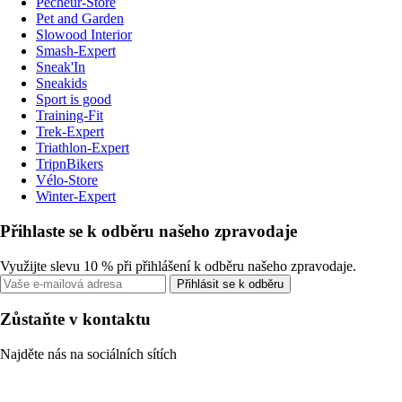
Pecheur-Store
Pet and Garden
Slowood Interior
Smash-Expert
Sneak'In
Sneakids
Sport is good
Training-Fit
Trek-Expert
Triathlon-Expert
TripnBikers
Vélo-Store
Winter-Expert
Přihlaste se k odběru našeho zpravodaje
Využijte slevu 10 % při přihlášení k odběru našeho zpravodaje.
Přihlásit se k odběru
Zůstaňte v kontaktu
Najděte nás na sociálních sítích