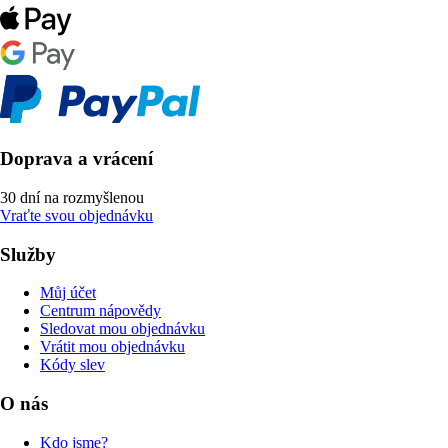
Doprava a vrácení
30 dní na rozmyšlenou
Vraťte svou objednávku
Služby
Můj účet
Centrum nápovědy
Sledovat mou objednávku
Vrátit mou objednávku
Kódy slev
O nás
Kdo jsme?