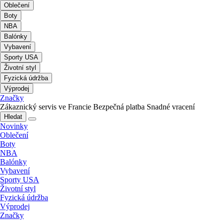
Oblečení
Boty
NBA
Balónky
Vybavení
Sporty USA
Životní styl
Fyzická údržba
Výprodej
Značky
Zákaznický servis ve Francie
Bezpečná platba
Snadné vracení
Hledat
Novinky
Oblečení
Boty
NBA
Balónky
Vybavení
Sporty USA
Životní styl
Fyzická údržba
Výprodej
Značky