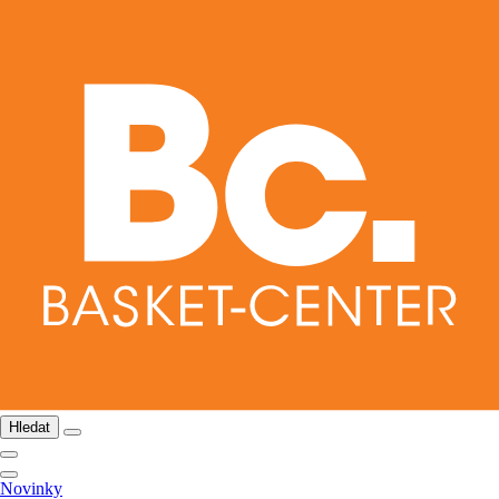
Hledat
Novinky