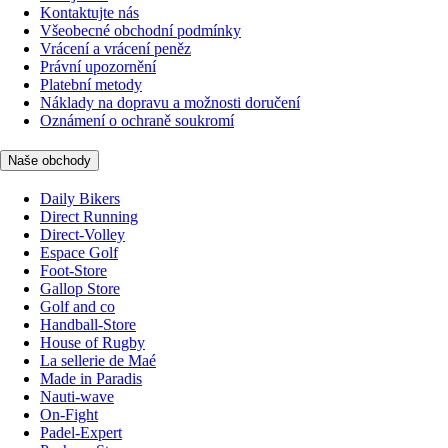
Kontaktujte nás
Všeobecné obchodní podmínky
Vrácení a vrácení peněz
Právní upozornění
Platební metody
Náklady na dopravu a možnosti doručení
Oznámení o ochraně soukromí
Naše obchody
Daily Bikers
Direct Running
Direct-Volley
Espace Golf
Foot-Store
Gallop Store
Golf and co
Handball-Store
House of Rugby
La sellerie de Maé
Made in Paradis
Nauti-wave
On-Fight
Padel-Expert