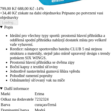
799,00 Kč
688,00 Kč
-14%
+34,40 Kč
ziskate na dalsi objednavku
Pripsano po potvrzeni vasi
objednavky
Loading...
Popis
Ideální pro všechny typy sportů: prostorná hlavní přihrádka a
oddělená spodní přihrádka nabízejí dostatek místa pro veškeré
vaše vybavení.
Reedice: nástupce sportovního batohu CLUB 5 má stejnou
strukturu a materiály, stejně jako mírně upravený design s trendy
potiskem SIX WINGS.
Prostorná hlavní přihrádka se dvěma zipy
Boční kapsy z textilní síťoviny
Jednotlivě nastavitelná gumová šňůra vpředu
Pohodlné ramenní popruhy
Odnímatelný síťovaný vak na míče
Další informace
Marki
Erima
Odkaz na dodavatele
7232324
Barva
curaçao/černá
Dominantní barva
Modrá