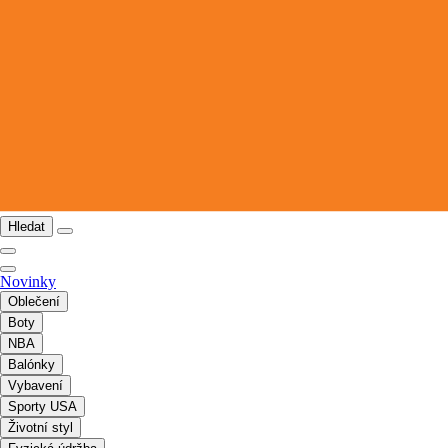
Hledat
Novinky
Oblečení
Boty
NBA
Balónky
Vybavení
Sporty USA
Životní styl