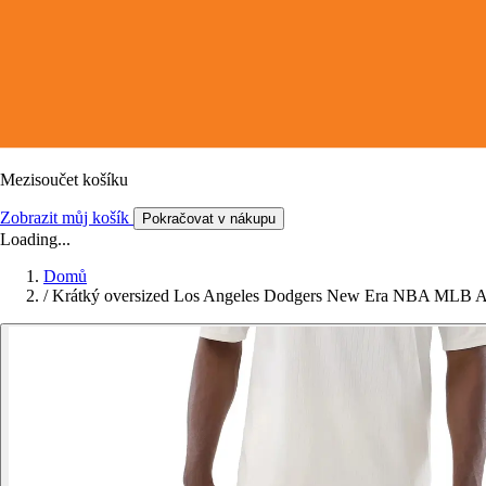
Mezisoučet košíku
Zobrazit můj košík
Pokračovat v nákupu
Loading...
Domů
/
Krátký oversized Los Angeles Dodgers New Era NBA MLB A