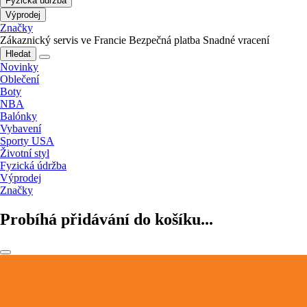
Fyzická údržba
Výprodej
Značky
Zákaznický servis ve Francie
Bezpečná platba
Snadné vracení
Hledat
Novinky
Oblečení
Boty
NBA
Balónky
Vybavení
Sporty USA
Životní styl
Fyzická údržba
Výprodej
Značky
Probíhá přidávání do košíku...