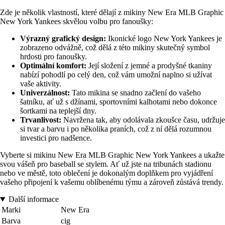
Zde je několik vlastností, které dělají z mikiny New Era MLB Graphic
New York Yankees skvělou volbu pro fanoušky:
Výrazný grafický design:
Ikonické logo New York Yankees je
zobrazeno odvážně, což dělá z této mikiny skutečný symbol
hrdosti pro fanoušky.
Optimální komfort:
Její složení z jemné a prodyšné tkaniny
nabízí pohodlí po celý den, což vám umožní naplno si užívat
vaše aktivity.
Univerzálnost:
Tato mikina se snadno začlení do vašeho
šatníku, ať už s džínami, sportovními kalhotami nebo dokonce
šortkami na teplejší dny.
Trvanlivost:
Navržena tak, aby odolávala zkoušce času, udržuje
si tvar a barvu i po několika praních, což z ní dělá rozumnou
investici pro nadšence.
Vyberte si mikinu New Era MLB Graphic New York Yankees a ukažte
svou vášeň pro baseball se stylem. Ať už jste na tribunách stadionu
nebo ve městě, toto oblečení je dokonalým doplňkem pro vyjádření
vašeho připojení k vašemu oblíbenému týmu a zároveň zůstává trendy.
Další informace
Marki
New Era
Barva
cig