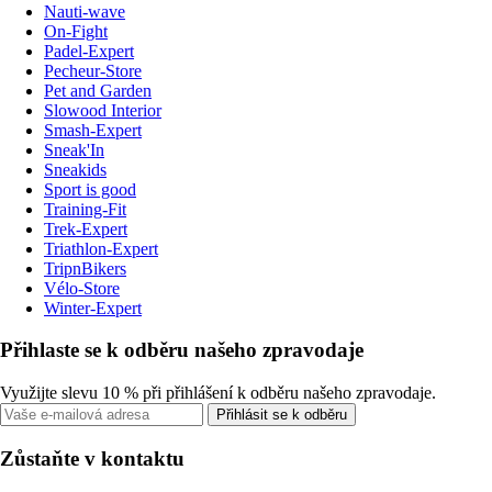
Nauti-wave
On-Fight
Padel-Expert
Pecheur-Store
Pet and Garden
Slowood Interior
Smash-Expert
Sneak'In
Sneakids
Sport is good
Training-Fit
Trek-Expert
Triathlon-Expert
TripnBikers
Vélo-Store
Winter-Expert
Přihlaste se k odběru našeho zpravodaje
Využijte slevu 10 % při přihlášení k odběru našeho zpravodaje.
Přihlásit se k odběru
Zůstaňte v kontaktu