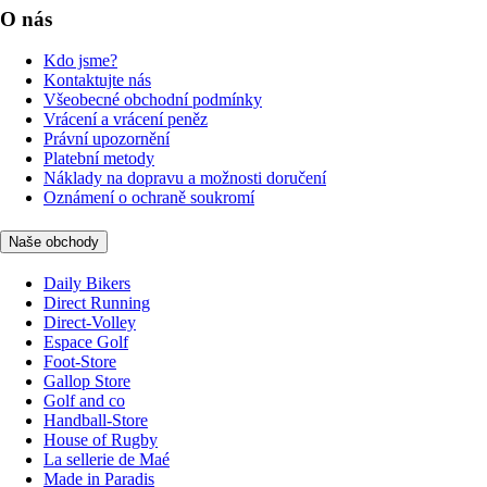
O nás
Kdo jsme?
Kontaktujte nás
Všeobecné obchodní podmínky
Vrácení a vrácení peněz
Právní upozornění
Platební metody
Náklady na dopravu a možnosti doručení
Oznámení o ochraně soukromí
Naše obchody
Daily Bikers
Direct Running
Direct-Volley
Espace Golf
Foot-Store
Gallop Store
Golf and co
Handball-Store
House of Rugby
La sellerie de Maé
Made in Paradis