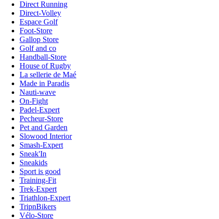
Direct Running
Direct-Volley
Espace Golf
Foot-Store
Gallop Store
Golf and co
Handball-Store
House of Rugby
La sellerie de Maé
Made in Paradis
Nauti-wave
On-Fight
Padel-Expert
Pecheur-Store
Pet and Garden
Slowood Interior
Smash-Expert
Sneak'In
Sneakids
Sport is good
Training-Fit
Trek-Expert
Triathlon-Expert
TripnBikers
Vélo-Store