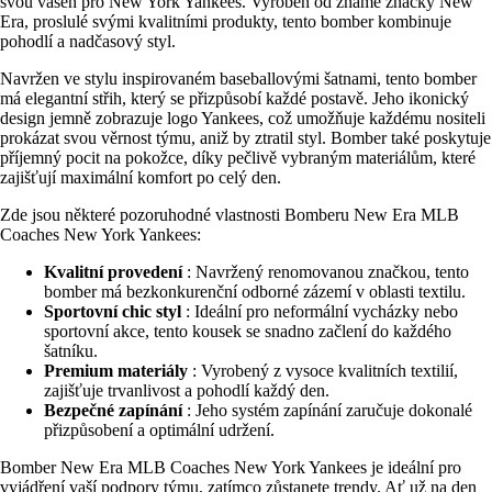
svou vášeň pro New York Yankees. Vyroben od známé značky New
Era, proslulé svými kvalitními produkty, tento bomber kombinuje
pohodlí a nadčasový styl.
Navržen ve stylu inspirovaném baseballovými šatnami, tento bomber
má elegantní střih, který se přizpůsobí každé postavě. Jeho ikonický
design jemně zobrazuje logo Yankees, což umožňuje každému nositeli
prokázat svou věrnost týmu, aniž by ztratil styl. Bomber také poskytuje
příjemný pocit na pokožce, díky pečlivě vybraným materiálům, které
zajišťují maximální komfort po celý den.
Zde jsou některé pozoruhodné vlastnosti Bomberu New Era MLB
Coaches New York Yankees:
Kvalitní provedení
: Navržený renomovanou značkou, tento
bomber má bezkonkurenční odborné zázemí v oblasti textilu.
Sportovní chic styl
: Ideální pro neformální vycházky nebo
sportovní akce, tento kousek se snadno začlení do každého
šatníku.
Premium materiály
: Vyrobený z vysoce kvalitních textilií,
zajišťuje trvanlivost a pohodlí každý den.
Bezpečné zapínání
: Jeho systém zapínání zaručuje dokonalé
přizpůsobení a optimální udržení.
Bomber New Era MLB Coaches New York Yankees je ideální pro
vyjádření vaší podpory týmu, zatímco zůstanete trendy. Ať už na den