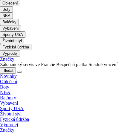
Oblečení
Boty
NBA
Balónky
Vybavení
Sporty USA
Životní styl
Fyzická údržba
Výprodej
Značky
Zákaznický servis ve Francie
Bezpečná platba
Snadné vracení
Hledat
Novinky
Oblečení
Boty
NBA
Balónky
Vybavení
Sporty USA
Životní styl
Fyzická údržba
Výprodej
Značky