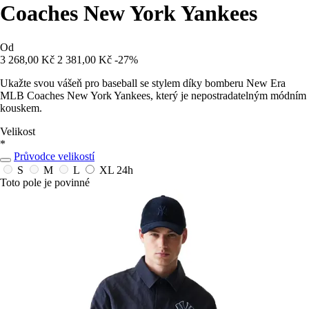
Coaches New York Yankees
Od
3 268,00 Kč
2 381,00 Kč
-27%
Ukažte svou vášeň pro baseball se stylem díky bomberu New Era
MLB Coaches New York Yankees, který je nepostradatelným módním
kouskem.
Velikost
*
Průvodce velikostí
S
M
L
XL
24h
Toto pole je povinné