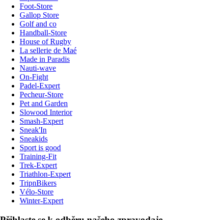
Foot-Store
Gallop Store
Golf and co
Handball-Store
House of Rugby
La sellerie de Maé
Made in Paradis
Nauti-wave
On-Fight
Padel-Expert
Pecheur-Store
Pet and Garden
Slowood Interior
Smash-Expert
Sneak'In
Sneakids
Sport is good
Training-Fit
Trek-Expert
Triathlon-Expert
TripnBikers
Vélo-Store
Winter-Expert
Přihlaste se k odběru našeho zpravodaje