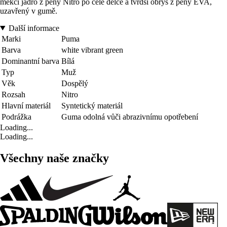
měkčí jádro z pěny Nitro po celé délce a tvrdší obrys z pěny EVA,
uzavřený v gumě.
Další informace
Marki
Puma
Barva
white vibrant green
Dominantní barva
Bílá
Typ
Muž
Věk
Dospělý
Rozsah
Nitro
Hlavní materiál
Syntetický materiál
Podrážka
Guma odolná vůči abrazivnímu opotřebení
Loading...
Loading...
Všechny naše značky