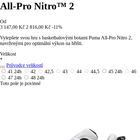
All-Pro Nitro™ 2
Od
3 147,00 Kč
2 816,00 Kč
-11%
Vylepšete svou hru s basketbalovými botami Puma All-Pro Nitro 2,
navrženými pro optimální výkon na hřišti.
Velikost
*
Průvodce velikostí
41
24h
42
42,5
43
44
44,5
45
24h
46
47
24h
48
24h
Toto pole je povinné