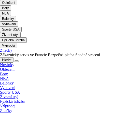
Oblečení
Boty
NBA
Balónky
Vybavení
Sporty USA
Životní styl
Fyzická údržba
Výprodej
Značky
Zákaznický servis ve Francie
Bezpečná platba
Snadné vracení
Hledat
Novinky
Oblečení
Boty
NBA
Balónky
Vybavení
Sporty USA
Životní styl
Fyzická údržba
Výprodej
Značky