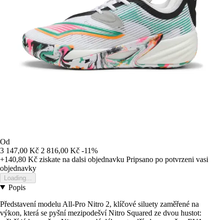
Od
3 147,00 Kč
2 816,00 Kč
-11%
+140,80 Kč
ziskate na dalsi objednavku
Pripsano po potvrzeni vasi
objednavky
Loading...
Popis
Představení modelu All-Pro Nitro 2, klíčové siluety zaměřené na
výkon, která se pyšní mezipodešví Nitro Squared ze dvou hustot: