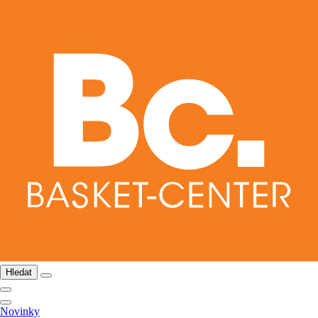
Hledat
Novinky