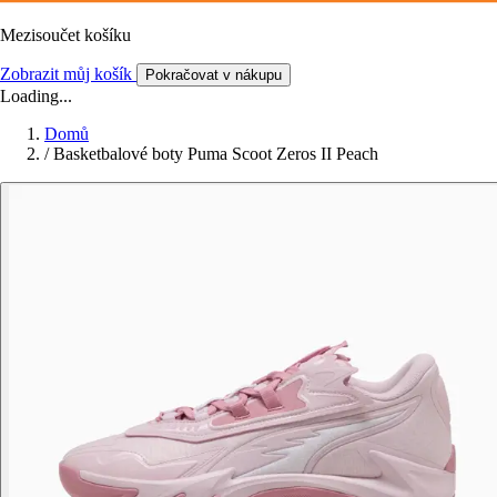
Mezisoučet košíku
Zobrazit můj košík
Pokračovat v nákupu
Loading...
Domů
/
Basketbalové boty Puma Scoot Zeros II Peach