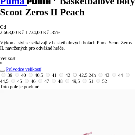
Puma
Basketbalové boty
Scoot Zeros II Peach
Od
2 663,00 Kč
1 734,00 Kč
-35%
Výkon a styl se setkávají v basketbalových botách Puma Scoot Zeros
II, navržených pro odvážné hráče.
Velikost
*
Průvodce velikostí
39
40
40,5
41
42
42,5
24h
43
44
44,5
45
46
47
48
49,5
51
52
Toto pole je povinné