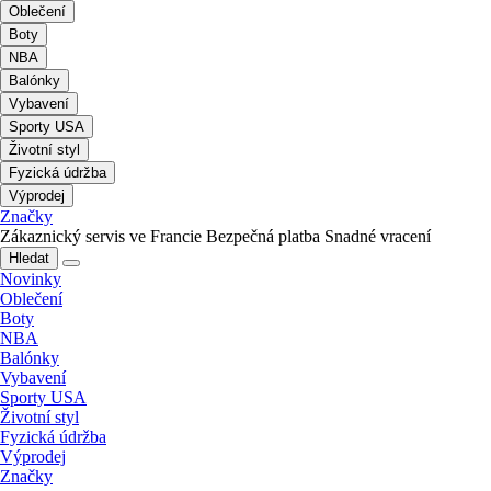
Oblečení
Boty
NBA
Balónky
Vybavení
Sporty USA
Životní styl
Fyzická údržba
Výprodej
Značky
Zákaznický servis ve Francie
Bezpečná platba
Snadné vracení
Hledat
Novinky
Oblečení
Boty
NBA
Balónky
Vybavení
Sporty USA
Životní styl
Fyzická údržba
Výprodej
Značky