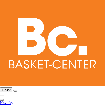
Hledat
Novinky