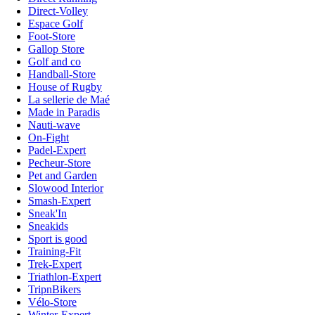
Direct-Volley
Espace Golf
Foot-Store
Gallop Store
Golf and co
Handball-Store
House of Rugby
La sellerie de Maé
Made in Paradis
Nauti-wave
On-Fight
Padel-Expert
Pecheur-Store
Pet and Garden
Slowood Interior
Smash-Expert
Sneak'In
Sneakids
Sport is good
Training-Fit
Trek-Expert
Triathlon-Expert
TripnBikers
Vélo-Store
Winter-Expert