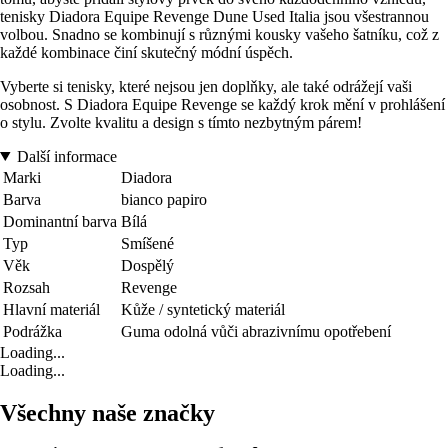
tenisky Diadora Equipe Revenge Dune Used Italia jsou všestrannou
volbou. Snadno se kombinují s různými kousky vašeho šatníku, což z
každé kombinace činí skutečný módní úspěch.
Vyberte si tenisky, které nejsou jen doplňky, ale také odrážejí vaši
osobnost. S Diadora Equipe Revenge se každý krok mění v prohlášení
o stylu. Zvolte kvalitu a design s tímto nezbytným párem!
Další informace
Marki
Diadora
Barva
bianco papiro
Dominantní barva
Bílá
Typ
Smíšené
Věk
Dospělý
Rozsah
Revenge
Hlavní materiál
Kůže / syntetický materiál
Podrážka
Guma odolná vůči abrazivnímu opotřebení
Loading...
Loading...
Všechny naše značky