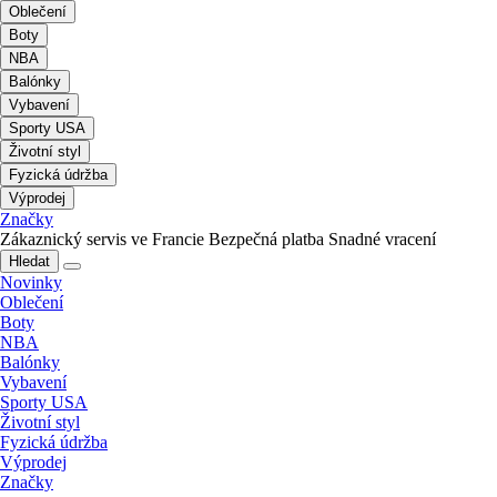
Oblečení
Boty
NBA
Balónky
Vybavení
Sporty USA
Životní styl
Fyzická údržba
Výprodej
Značky
Zákaznický servis ve Francie
Bezpečná platba
Snadné vracení
Hledat
Novinky
Oblečení
Boty
NBA
Balónky
Vybavení
Sporty USA
Životní styl
Fyzická údržba
Výprodej
Značky