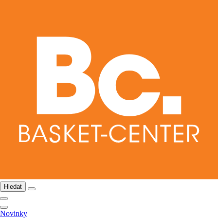
Hledat
Novinky