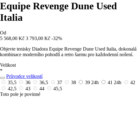
Equipe Revenge Dune Used
Italia
Od
5 568,00 Kč
3 793,00 Kč
-32%
Objevte tenisky Diadora Equipe Revenge Dune Used Italia, dokonalá
kombinace moderního pohodlí a retro šarmu pro každodenní nošení.
Velikost
*
Průvodce velikostí
35,5
36
36,5
37
38
39
24h
41
24h
42
42,5
43
44
45,5
Toto pole je povinné