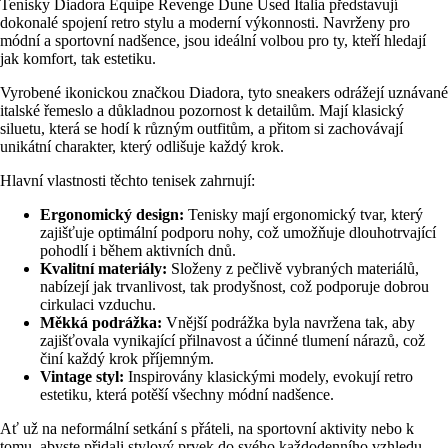
Tenisky Diadora Equipe Revenge Dune Used Italia představují
dokonalé spojení retro stylu a moderní výkonnosti. Navrženy pro
módní a sportovní nadšence, jsou ideální volbou pro ty, kteří hledají
jak komfort, tak estetiku.
Vyrobené ikonickou značkou Diadora, tyto sneakers odrážejí uznávané
italské řemeslo a důkladnou pozornost k detailům. Mají klasický
siluetu, která se hodí k různým outfitům, a přitom si zachovávají
unikátní charakter, který odlišuje každý krok.
Hlavní vlastnosti těchto tenisek zahrnují:
Ergonomický design:
Tenisky mají ergonomický tvar, který
zajišťuje optimální podporu nohy, což umožňuje dlouhotrvající
pohodlí i během aktivních dnů.
Kvalitní materiály:
Složeny z pečlivě vybraných materiálů,
nabízejí jak trvanlivost, tak prodyšnost, což podporuje dobrou
cirkulaci vzduchu.
Měkká podrážka:
Vnější podrážka byla navržena tak, aby
zajišťovala vynikající přilnavost a účinné tlumení nárazů, což
činí každý krok příjemným.
Vintage styl:
Inspirovány klasickými modely, evokují retro
estetiku, která potěší všechny módní nadšence.
Ať už na neformální setkání s přáteli, na sportovní aktivity nebo k
tomu, abyste přidali stylový prvek do svého každodenního vzhledu,