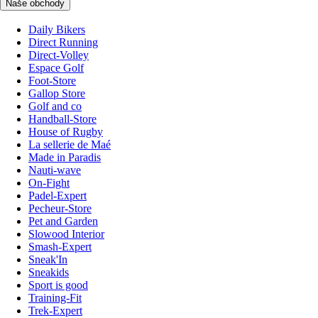
Naše obchody
Daily Bikers
Direct Running
Direct-Volley
Espace Golf
Foot-Store
Gallop Store
Golf and co
Handball-Store
House of Rugby
La sellerie de Maé
Made in Paradis
Nauti-wave
On-Fight
Padel-Expert
Pecheur-Store
Pet and Garden
Slowood Interior
Smash-Expert
Sneak'In
Sneakids
Sport is good
Training-Fit
Trek-Expert