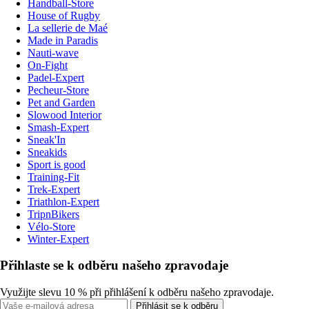
Handball-Store
House of Rugby
La sellerie de Maé
Made in Paradis
Nauti-wave
On-Fight
Padel-Expert
Pecheur-Store
Pet and Garden
Slowood Interior
Smash-Expert
Sneak'In
Sneakids
Sport is good
Training-Fit
Trek-Expert
Triathlon-Expert
TripnBikers
Vélo-Store
Winter-Expert
Přihlaste se k odběru našeho zpravodaje
Využijte slevu 10 % při přihlášení k odběru našeho zpravodaje.
Přihlásit se k odběru