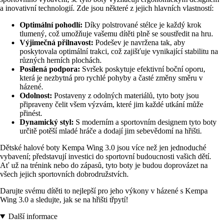
a inovativní technologií. Zde jsou některé z jejich hlavních vlastností:
Optimální pohodlí:
Díky polstrované stélce je každý krok
tlumený, což umožňuje vašemu dítěti plně se soustředit na hru.
Výjimečná přilnavost:
Podešev je navržena tak, aby
poskytovala optimální trakci, což zajišťuje vynikající stabilitu na
různých herních plochách.
Posílená podpora:
Svršek poskytuje efektivní boční oporu,
která je nezbytná pro rychlé pohyby a časté změny směru v
házené.
Odolnost:
Postaveny z odolných materiálů, tyto boty jsou
připraveny čelit všem výzvám, které jim každé utkání může
přinést.
Dynamický styl:
S moderním a sportovním designem tyto boty
určitě potěší mladé hráče a dodají jim sebevědomí na hřišti.
Dětské halové boty Kempa Wing 3.0 jsou více než jen jednoduché
vybavení; představují investici do sportovní budoucnosti vašich dětí.
Ať už na trénink nebo do zápasů, tyto boty je budou doprovázet na
všech jejich sportovních dobrodružstvích.
Darujte svému dítěti to nejlepší pro jeho výkony v házené s Kempa
Wing 3.0 a sledujte, jak se na hřišti třpytí!
Další informace