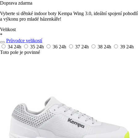
Doprava zdarma
Vyberte si dětské indoor boty Kempa Wing 3.0, ideální spojení pohodlí
a výkonu pro mladé házenkáře!
Velikost
*
Průvodce velikostí
34
24h
35
24h
36
24h
37
24h
38
24h
39
24h
Toto pole je povinné