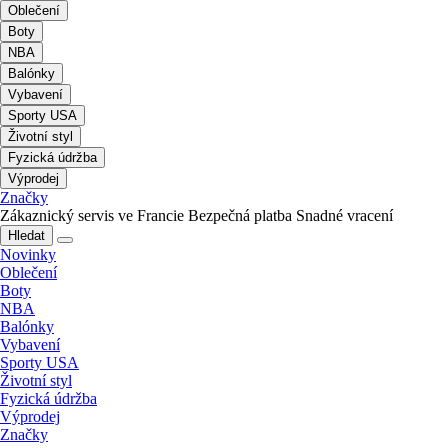
Oblečení
Boty
NBA
Balónky
Vybavení
Sporty USA
Životní styl
Fyzická údržba
Výprodej
Značky
Zákaznický servis ve Francie
Bezpečná platba
Snadné vracení
Hledat
Novinky
Oblečení
Boty
NBA
Balónky
Vybavení
Sporty USA
Životní styl
Fyzická údržba
Výprodej
Značky