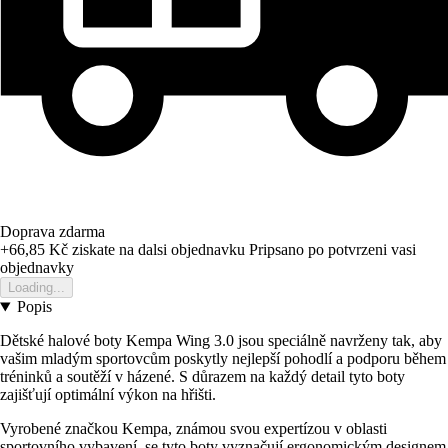
Doprava zdarma
+66,85 Kč
ziskate na dalsi objednavku
Pripsano po potvrzeni vasi
objednavky
Loading...
Popis
Dětské halové boty Kempa Wing 3.0 jsou speciálně navrženy tak, aby
vašim mladým sportovcům poskytly nejlepší pohodlí a podporu během
tréninků a soutěží v házené. S důrazem na každý detail tyto boty
zajišťují optimální výkon na hřišti.
Vyrobené značkou Kempa, známou svou expertízou v oblasti
sportovního vybavení, se tyto boty vyznačují ergonomickým designem