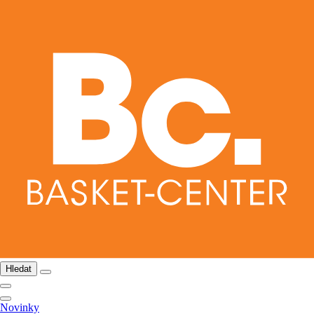
Hledat
Novinky