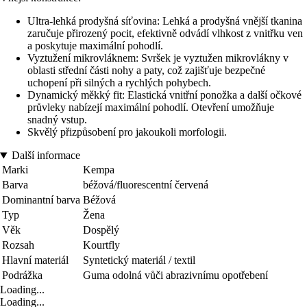
Ultra-lehká prodyšná síťovina: Lehká a prodyšná vnější tkanina
zaručuje přirozený pocit, efektivně odvádí vlhkost z vnitřku ven
a poskytuje maximální pohodlí.
Vyztužení mikrovláknem: Svršek je vyztužen mikrovlákny v
oblasti střední části nohy a paty, což zajišťuje bezpečné
uchopení při silných a rychlých pohybech.
Dynamický měkký fit: Elastická vnitřní ponožka a další očkové
průvleky nabízejí maximální pohodlí. Otevření umožňuje
snadný vstup.
Skvělý přizpůsobení pro jakoukoli morfologii.
Další informace
Marki
Kempa
Barva
béžová/fluorescentní červená
Dominantní barva
Béžová
Typ
Žena
Věk
Dospělý
Rozsah
Kourtfly
Hlavní materiál
Syntetický materiál / textil
Podrážka
Guma odolná vůči abrazivnímu opotřebení
Loading...
Loading...