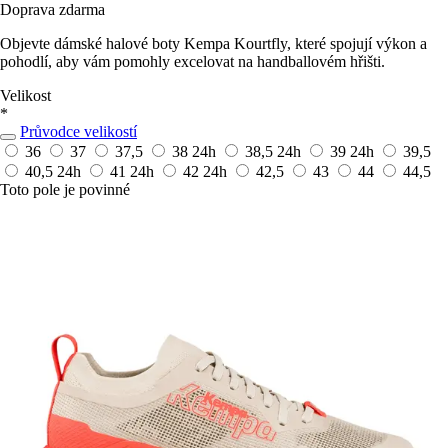
Doprava zdarma
Objevte dámské halové boty Kempa Kourtfly, které spojují výkon a
pohodlí, aby vám pomohly excelovat na handballovém hřišti.
Velikost
*
Průvodce velikostí
36
37
37,5
38
24h
38,5
24h
39
24h
39,5
40,5
24h
41
24h
42
24h
42,5
43
44
44,5
Toto pole je povinné