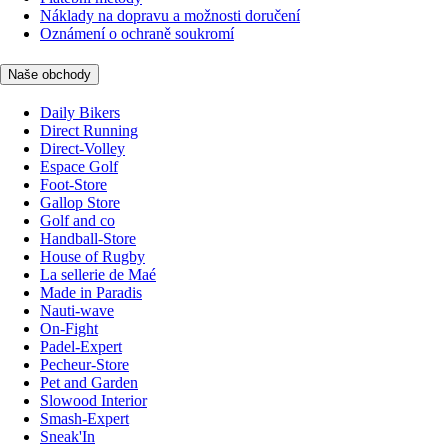
Náklady na dopravu a možnosti doručení
Oznámení o ochraně soukromí
Naše obchody
Daily Bikers
Direct Running
Direct-Volley
Espace Golf
Foot-Store
Gallop Store
Golf and co
Handball-Store
House of Rugby
La sellerie de Maé
Made in Paradis
Nauti-wave
On-Fight
Padel-Expert
Pecheur-Store
Pet and Garden
Slowood Interior
Smash-Expert
Sneak'In