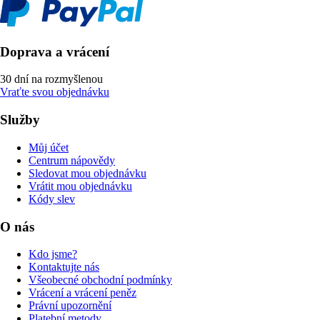
Doprava a vrácení
30 dní na rozmyšlenou
Vraťte svou objednávku
Služby
Můj účet
Centrum nápovědy
Sledovat mou objednávku
Vrátit mou objednávku
Kódy slev
O nás
Kdo jsme?
Kontaktujte nás
Všeobecné obchodní podmínky
Vrácení a vrácení peněz
Právní upozornění
Platební metody