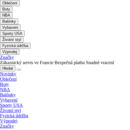
Oblečení
Boty
NBA
Balónky
Vybavení
Sporty USA
Životní styl
Fyzická údržba
Výprodej
Značky
Zákaznický servis ve Francie
Bezpečná platba
Snadné vracení
Hledat
Novinky
Oblečení
Boty
NBA
Balónky
Vybavení
Sporty USA
Životní styl
Fyzická údržba
Výprodej
Značky