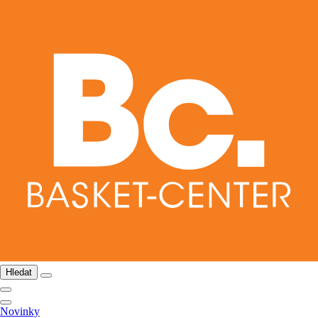
Hledat
Novinky