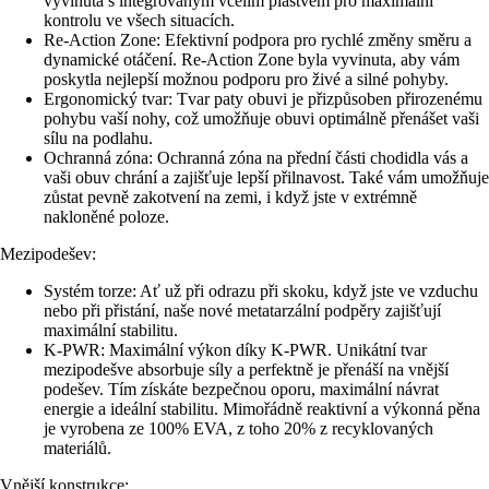
vyvinutá s integrovaným včelím plástvem pro maximální
kontrolu ve všech situacích.
Re-Action Zone: Efektivní podpora pro rychlé změny směru a
dynamické otáčení. Re-Action Zone byla vyvinuta, aby vám
poskytla nejlepší možnou podporu pro živé a silné pohyby.
Ergonomický tvar: Tvar paty obuvi je přizpůsoben přirozenému
pohybu vaší nohy, což umožňuje obuvi optimálně přenášet vaši
sílu na podlahu.
Ochranná zóna: Ochranná zóna na přední části chodidla vás a
vaši obuv chrání a zajišťuje lepší přilnavost. Také vám umožňuje
zůstat pevně zakotvení na zemi, i když jste v extrémně
nakloněné poloze.
Mezipodešev:
Systém torze: Ať už při odrazu při skoku, když jste ve vzduchu
nebo při přistání, naše nové metatarzální podpěry zajišťují
maximální stabilitu.
K-PWR: Maximální výkon díky K-PWR. Unikátní tvar
mezipodešve absorbuje síly a perfektně je přenáší na vnější
podešev. Tím získáte bezpečnou oporu, maximální návrat
energie a ideální stabilitu. Mimořádně reaktivní a výkonná pěna
je vyrobena ze 100% EVA, z toho 20% z recyklovaných
materiálů.
Vnější konstrukce: