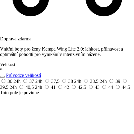
Doprava zdarma
Vnitřní boty pro ženy Kempa Wing Lite 2.0: lehkost, přilnavost a
optimální pohodlí pro vynikání v intenzivním házené.
Velikost
*
Průvodce velikostí
36
24h
37
24h
37,5
38
24h
38,5
24h
39
39,5
24h
40,5
24h
41
42
42,5
43
44
44,5
Toto pole je povinné