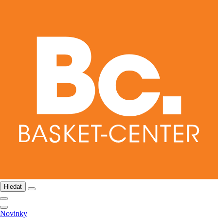
Hledat
Novinky