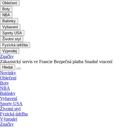
Oblečení
Boty
NBA
Balónky
Vybavení
Sporty USA
Životní styl
Fyzická údržba
Výprodej
Značky
Zákaznický servis ve Francie
Bezpečná platba
Snadné vracení
Hledat
Novinky
Oblečení
Boty
NBA
Balónky
Vybavení
Sporty USA
Životní styl
Fyzická údržba
Výprodej
Značky