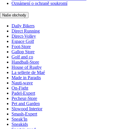
Oznámení o ochraně soukromí
Naše obchody
Daily Bikers
Direct Running
Direct-Volley
Espace Golf
Foot-Store
Gallop Store
Golf and co
Handball-Store
House of Rugby
La sellerie de Maé
Made in Paradis
Nauti-wave
On-Fight
Padel-Expert
Pecheur-Store
Pet and Garden
Slowood Interior
Smash-Expert
Sneak'In
Sneakids