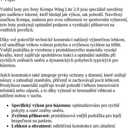
Vnitřní boty pro ženy Kempa Wing Lite 2.0 jsou speciálně navrženy
pro nadšence házené, kteří hledají jak výkon, tak pohodlí. Navrženy
značkou Kempa, známou pro svou odbornost ve sportovním vybavení,
tyto boty poskytují optimální podporu a vynikající přilnavost na
vnitřních površích.
Díky své pokročilé technické konstrukci nabízejí výjimečnou lehkost,
což umožňuje velkou volnost pohybu a zvýšenou rychlost na hřišti.
Vnější podrážka je vyrobena z protiskluzového materiálu vysoké
kvality, který zajišťuje spolehlivou trakci a optimální stabilitu při
rychlých změnách směru a dynamických pohybech typických pro
házenou.
Jejich konstrukce také integruje prvky ochrany a tlumení, které snižují
nárazy a zabraňují zraněním, přičemž si zachovávají pocit lehkosti.
Prodyšnost materiálů zajišťuje trvalé pohodlí i během intenzivních
tréninků nebo zápasů, a to díky vyhnutí se hromadění vlhkosti a
udržení nohou v suchu.
Specifický výkon pro házenou:
optimalizováno pro rychlé
pohyby a ostré změny směru.
Zvýšená přilnavost:
protiskluzová vnější podrážka pro lepší
bezpečnost na parketu.
Lehkost a obratnost:
odlehčená konstrukce pro zlepšení