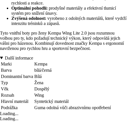
rychlosti a reakce.
Optimální pohodlí:
prodyšné materiály a efektivní tlumicí
systém pro snížení únavy.
Zvýšená odolnost:
vyrobeno z odolných materiálů, které vydrží
intenzitu tréninků a zápasů.
Tyto vnitřní boty pro ženy Kempa Wing Lite 2.0 jsou rozumnou
volbou pro ty, kdo požadují technický výkon, který odpovídá jejich
vášni pro házenou. Kombinují dovednost značky Kempa s ergonomií
navrženou pro rychlou hru a sportovní bezpečnost.
Další informace
Marki
Kempa
Barva
bílá/černá
Dominantní barva
Bílá
Typ
Žena
Věk
Dospělý
Rozsah
Wing
Hlavní materiál
Syntetický materiál
Podrážka
Guma odolná vůči abrazivnímu opotřebení
Loading...
Loading...