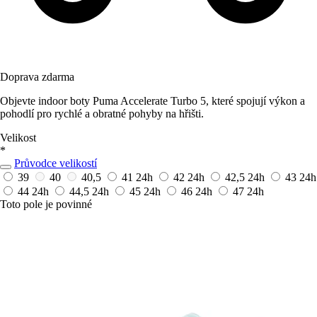
Doprava zdarma
Objevte indoor boty Puma Accelerate Turbo 5, které spojují výkon a
pohodlí pro rychlé a obratné pohyby na hřišti.
Velikost
*
Průvodce velikostí
39
40
40,5
41
24h
42
24h
42,5
24h
43
24h
44
24h
44,5
24h
45
24h
46
24h
47
24h
Toto pole je povinné