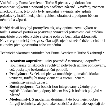
Vnitřní boty Puma Accelerate Turbo 5 představují dokonalou
kombinaci výkonu a pohodlí pro nadšence házené. Navrženy známou
značkou Puma, tyto boty byly speciálně vyvinuty, aby splnily
požadavky hráčů hledajících rychlost, obratnost a podporu během
tréninků a zápasů.
Každý detail boty byl promyšlen tak, aby optimalizoval výkon na
hřišti. Gumová podrážka poskytuje vynikající přilnavost, což hráčům
umožňuje provádět rychlé a přesné pohyby bez rizika sklouznutí.
Navíc ergonomický design svršku zajišťuje dostatečné držení, chránící
tak nohy před vyvrtnutím nebo zraněním.
Technické vlastnosti vnitřních bot Puma Accelerate Turbo 5 zahrnují :
Reaktivní odpružení:
Díky pokročilé technologii odpružení
jsou nárazy při skocích a rychlých pohybech účinně pohlcovány,
což poskytuje bezkonkurenční pohodlí.
Prodyšnost:
Svršek zní pletiva umožňuje optimální cirkulaci
vzduchu, udržující nohy v chladu a suchu i během
nejintenzivnějších zápasů.
Boční podpora:
Na bocích jsou integrovány výztuhy pro
zajištění dodatečné podpory během častých bočních pohybů v
házené.
Moderní styl:
S moderním designem tyto boty nejen dobře
fungují technicky, ale jsou také estetické a dokonale zapadají do