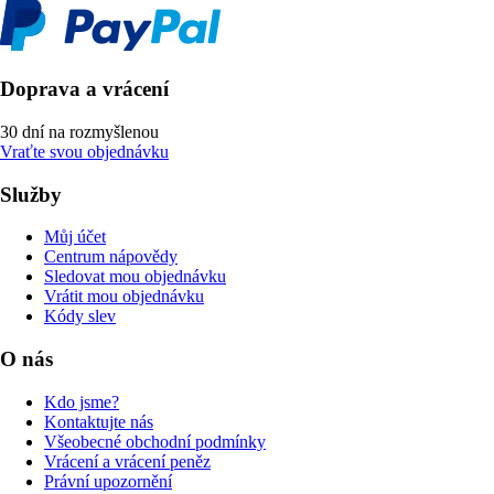
Doprava a vrácení
30 dní na rozmyšlenou
Vraťte svou objednávku
Služby
Můj účet
Centrum nápovědy
Sledovat mou objednávku
Vrátit mou objednávku
Kódy slev
O nás
Kdo jsme?
Kontaktujte nás
Všeobecné obchodní podmínky
Vrácení a vrácení peněz
Právní upozornění