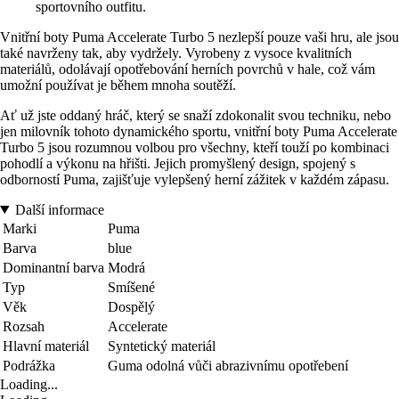
sportovního outfitu.
Vnitřní boty Puma Accelerate Turbo 5 nezlepší pouze vaši hru, ale jsou
také navrženy tak, aby vydržely. Vyrobeny z vysoce kvalitních
materiálů, odolávají opotřebování herních povrchů v hale, což vám
umožní používat je během mnoha soutěží.
Ať už jste oddaný hráč, který se snaží zdokonalit svou techniku, nebo
jen milovník tohoto dynamického sportu, vnitřní boty Puma Accelerate
Turbo 5 jsou rozumnou volbou pro všechny, kteří touží po kombinaci
pohodlí a výkonu na hřišti. Jejich promyšlený design, spojený s
odborností Puma, zajišťuje vylepšený herní zážitek v každém zápasu.
Další informace
Marki
Puma
Barva
blue
Dominantní barva
Modrá
Typ
Smíšené
Věk
Dospělý
Rozsah
Accelerate
Hlavní materiál
Syntetický materiál
Podrážka
Guma odolná vůči abrazivnímu opotřebení
Loading...