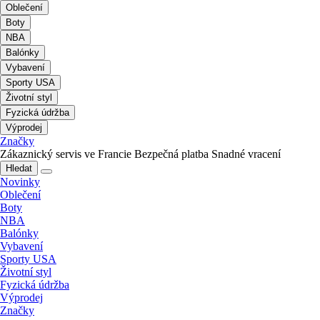
Oblečení
Boty
NBA
Balónky
Vybavení
Sporty USA
Životní styl
Fyzická údržba
Výprodej
Značky
Zákaznický servis ve Francie
Bezpečná platba
Snadné vracení
Hledat
Novinky
Oblečení
Boty
NBA
Balónky
Vybavení
Sporty USA
Životní styl
Fyzická údržba
Výprodej
Značky