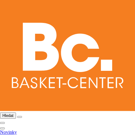
Hledat
Novinky