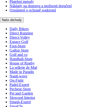
Platební metody
Náklady na dopravu a možnosti doručení
Oznámení o ochraně soukromí
Naše obchody
Daily Bikers
Direct Running
Direct-Volley
Espace Golf
Foot-Store
Gallop Store
Golf and co
Handball-Store
House of Rugby
La sellerie de Maé
Made in Paradis
Nauti-wave
On-Fight
Padel-Expert
Pecheur-Store
Pet and Garden
Slowood Interior
Smash-Expert
Sneak'In