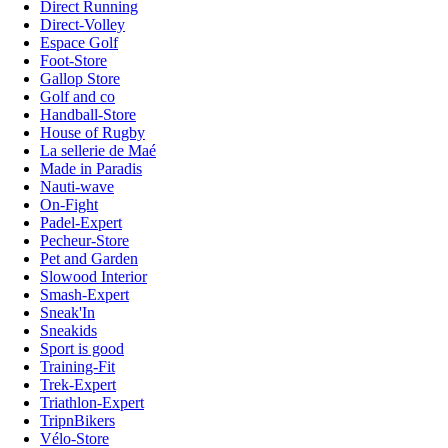
Direct Running
Direct-Volley
Espace Golf
Foot-Store
Gallop Store
Golf and co
Handball-Store
House of Rugby
La sellerie de Maé
Made in Paradis
Nauti-wave
On-Fight
Padel-Expert
Pecheur-Store
Pet and Garden
Slowood Interior
Smash-Expert
Sneak'In
Sneakids
Sport is good
Training-Fit
Trek-Expert
Triathlon-Expert
TripnBikers
Vélo-Store