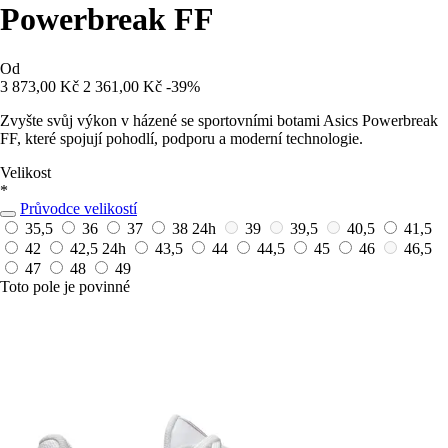
Powerbreak FF
Od
3 873,00 Kč
2 361,00 Kč
-39%
Zvyšte svůj výkon v házené se sportovními botami Asics Powerbreak
FF, které spojují pohodlí, podporu a moderní technologie.
Velikost
*
Průvodce velikostí
35,5
36
37
38
24h
39
39,5
40,5
41,5
42
42,5
24h
43,5
44
44,5
45
46
46,5
47
48
49
Toto pole je povinné