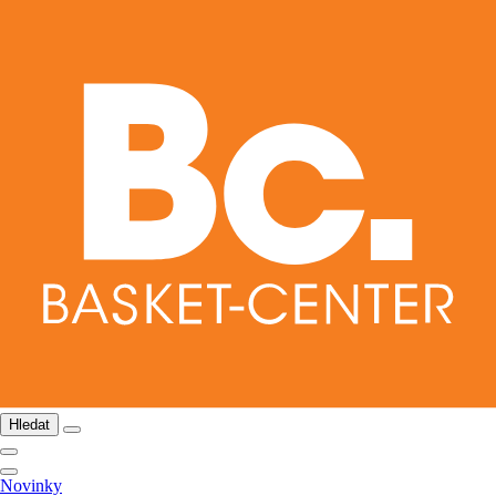
Hledat
Novinky