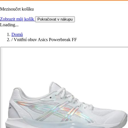
Mezisoučet košíku
Zobrazit můj košík
Pokračovat v nákupu
Loading...
Domů
/
Vnitřní obuv Asics Powerbreak FF