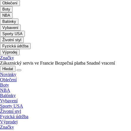
Oblečení
Boty
NBA
Balónky
Vybavení
Sporty USA
Životní styl
Fyzická údržba
Výprodej
Značky
Zákaznický servis ve Francie
Bezpečná platba
Snadné vracení
Hledat
Novinky
Oblečení
Boty
NBA
Balónky
Vybavení
Sporty USA
Životní styl
Fyzická údržba
Výprodej
Značky