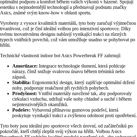
optimální podporu a komfort během vašich výkonů v házené. Spojují
estetiku s nejmodernější technologií a představují podstatu značky
Asics, známé svým know-how v oblasti sportu.
Vyrobeny z vysoce kvalitních materiálů, tyto boty zaručují výjimečnou
trvanlivost, což je činí ideální volbou pro intenzivní sportovce. Díky
svému inovativnímu designu nabízejí vynikající trakci na různých
typech vnitřních povrchů, což vám umožňuje snadno se pohybovat po
hřišti.
Technické vlastnosti indoor bot Asics Powerbreak FF zahrnují:
Amortizace:
Integrace technologie tlumení, která pohlcuje
nárazy, čímž snižuje svalovou únavu během tréninků nebo
zápasů.
Stabilita:
Ergonomický design, který zajišťuje optimální držení
nohy, podporuje reakčnost při rychlých pohybech.
Prodyšnost:
Vnitřní materiály navržené tak, aby podporovaly
cirkulaci vzduchu, udržují vaše nohy chladné a suché i během
nejintenzivnějších okamžiků.
Podešev:
Vybavená přilnavou gumovou podešví, která
poskytuje vynikající trakci a zvýšenou odolnost proti opotřebení.
Tyto boty jsou ideální pro sportovce všech úrovní, od začátečníků po
pokročilé, kteří chtějí zlepšit svůj výkon na hřišti. Volbou Asics
Powerbreak FF vybíráte kvalitní produkt navržený tak, aby vyhovoval