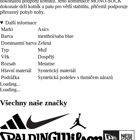
dokonalou podporu kotníku. Jeho konstrukce MONO-SOCK
dokonale drží kotník a patu pro větší stabilitu, přičemž podporuje
přirozený pohyb nohy.
Další informace
Marki
Asics
Barva
menthol/saba blue
Dominantní barva
Zelená
Typ
Muž
Věk
Dospělý
Rozsah
Metarise
Hlavní materiál
Syntetický materiál
Podrážka
Syntetická podešev s tlumičem nárazů
Loading...
Loading...
Všechny naše značky