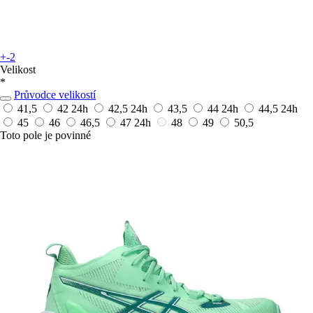
+-2
Velikost
*
Průvodce velikostí
41,5
42
24h
42,5
24h
43,5
44
24h
44,5
24h
45
46
46,5
47
24h
48
49
50,5
Toto pole je povinné