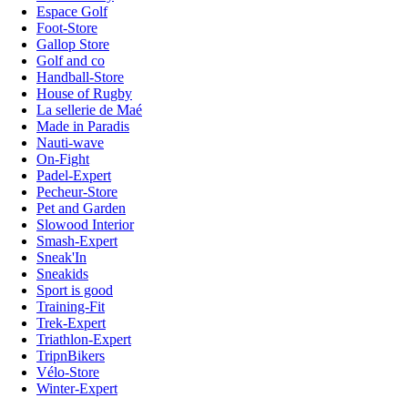
Espace Golf
Foot-Store
Gallop Store
Golf and co
Handball-Store
House of Rugby
La sellerie de Maé
Made in Paradis
Nauti-wave
On-Fight
Padel-Expert
Pecheur-Store
Pet and Garden
Slowood Interior
Smash-Expert
Sneak'In
Sneakids
Sport is good
Training-Fit
Trek-Expert
Triathlon-Expert
TripnBikers
Vélo-Store
Winter-Expert