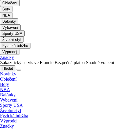
Oblečení
Boty
NBA
Balónky
Vybavení
Sporty USA
Životní styl
Fyzická údržba
Výprodej
Značky
Zákaznický servis ve Francie
Bezpečná platba
Snadné vracení
Hledat
Novinky
Oblečení
Boty
NBA
Balónky
Vybavení
Sporty USA
Životní styl
Fyzická údržba
Výprodej
Značky