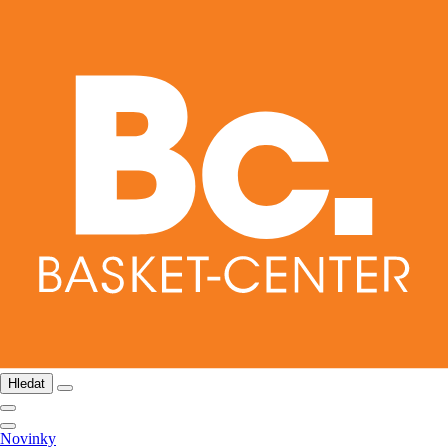
Hledat
Novinky