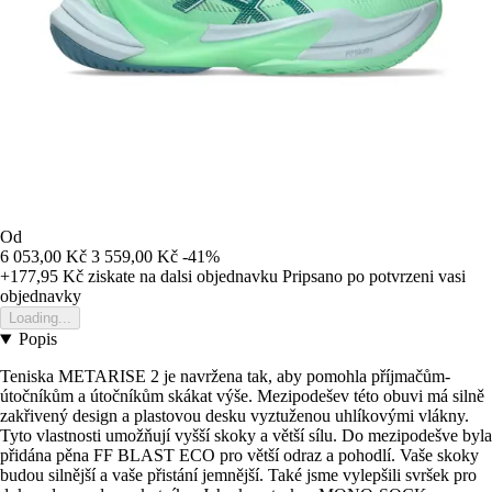
Od
6 053,00 Kč
3 559,00 Kč
-41%
+177,95 Kč
ziskate na dalsi objednavku
Pripsano po potvrzeni vasi
objednavky
Loading...
Popis
Teniska METARISE 2 je navržena tak, aby pomohla příjmačům-
útočníkům a útočníkům skákat výše. Mezipodešev této obuvi má silně
zakřivený design a plastovou desku vyztuženou uhlíkovými vlákny.
Tyto vlastnosti umožňují vyšší skoky a větší sílu. Do mezipodešve byla
přidána pěna FF BLAST ECO pro větší odraz a pohodlí. Vaše skoky
budou silnější a vaše přistání jemnější. Také jsme vylepšili svršek pro