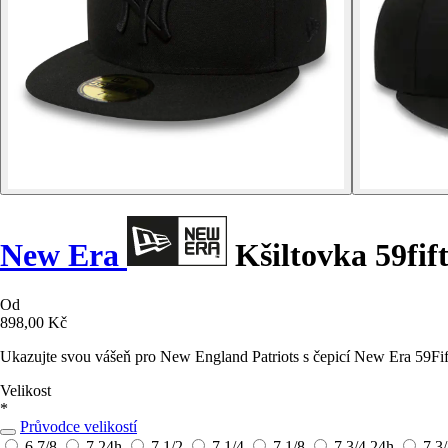
New Era
Kšiltovka 59fif
Od
898,00 Kč
Ukazujte svou vášeň pro New England Patriots s čepicí New Era 59Fif
Velikost
*
Průvodce velikostí
6 7/8
7
24h
7 1/2
7 1/4
7 1/8
7 3/4
24h
7 3