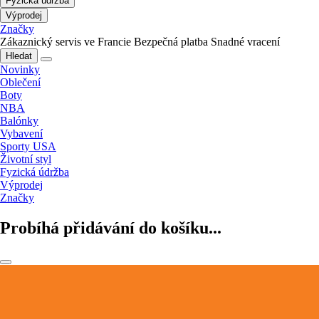
Fyzická údržba
Výprodej
Značky
Zákaznický servis ve Francie
Bezpečná platba
Snadné vracení
Hledat
Novinky
Oblečení
Boty
NBA
Balónky
Vybavení
Sporty USA
Životní styl
Fyzická údržba
Výprodej
Značky
Probíhá přidávání do košíku...