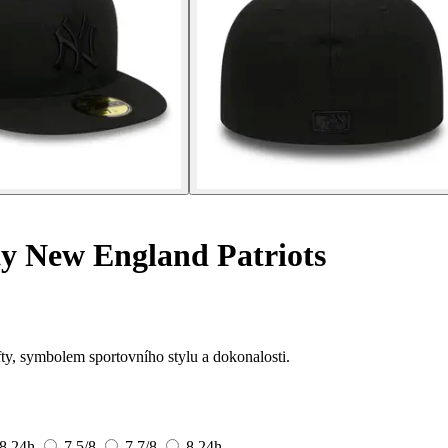
ty New England Patriots
ty, symbolem sportovního stylu a dokonalosti.
/8
24h
7 5/8
7 7/8
8
24h