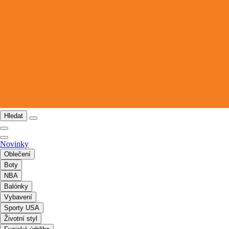
Hledat
Novinky
Oblečení
Boty
NBA
Balónky
Vybavení
Sporty USA
Životní styl