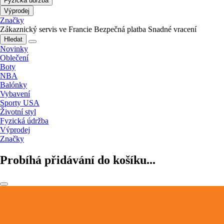
Fyzická údržba
Výprodej
Značky
Zákaznický servis ve Francie
Bezpečná platba
Snadné vracení
Hledat
Novinky
Oblečení
Boty
NBA
Balónky
Vybavení
Sporty USA
Životní styl
Fyzická údržba
Výprodej
Značky
Probíhá přidávání do košíku...