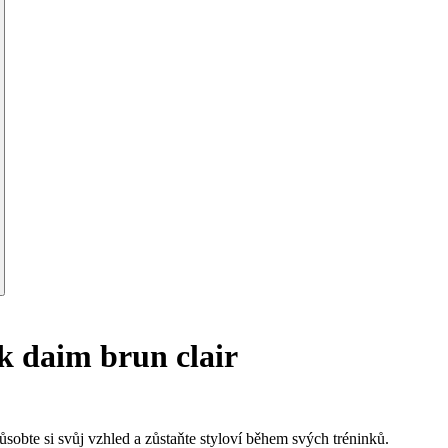
 daim brun clair
ůsobte si svůj vzhled a zůstaňte styloví během svých tréninků.