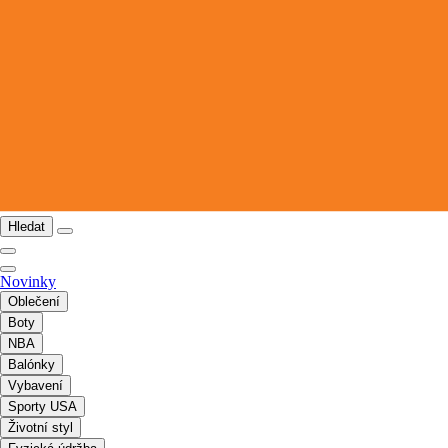
Hledat
Novinky
Oblečení
Boty
NBA
Balónky
Vybavení
Sporty USA
Životní styl