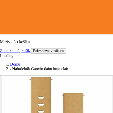
Mezisoučet košíku
Zobrazit můj košík
Pokračovat v nákupu
Loading...
Domů
/
Náhrdelník Garmin daim brun clair