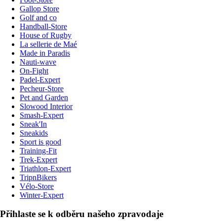
Gallop Store
Golf and co
Handball-Store
House of Rugby
La sellerie de Maé
Made in Paradis
Nauti-wave
On-Fight
Padel-Expert
Pecheur-Store
Pet and Garden
Slowood Interior
Smash-Expert
Sneak'In
Sneakids
Sport is good
Training-Fit
Trek-Expert
Triathlon-Expert
TripnBikers
Vélo-Store
Winter-Expert
Přihlaste se k odběru našeho zpravodaje