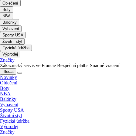
Oblečení
Boty
NBA
Balónky
Vybavení
Sporty USA
Životní styl
Fyzická údržba
Výprodej
Značky
Zákaznický servis ve Francie
Bezpečná platba
Snadné vracení
Hledat
Novinky
Oblečení
Boty
NBA
Balónky
Vybavení
Sporty USA
Životní styl
Fyzická údržba
Výprodej
Značky