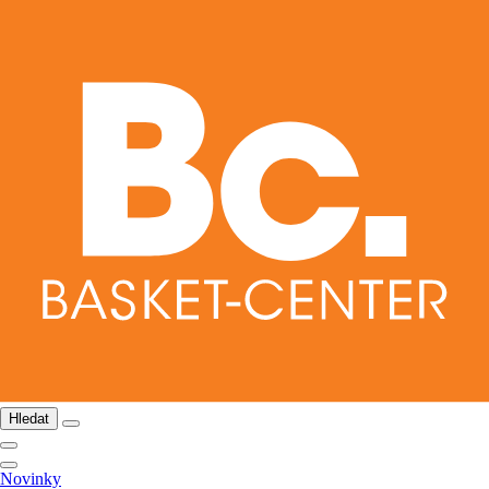
Hledat
Novinky