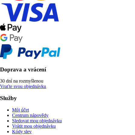
Doprava a vrácení
30 dní na rozmyšlenou
Vraťte svou objednávku
Služby
Můj účet
Centrum nápovědy
Sledovat mou objednávku
Vrátit mou objednávku
Kódy slev