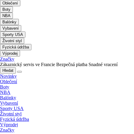
Oblečení
Boty
NBA
Balónky
Vybavení
Sporty USA
Životní styl
Fyzická údržba
Výprodej
Značky
Zákaznický servis ve Francie
Bezpečná platba
Snadné vracení
Hledat
Novinky
Oblečení
Boty
NBA
Balónky
Vybavení
Sporty USA
Životní styl
Fyzická údržba
Výprodej
Značky