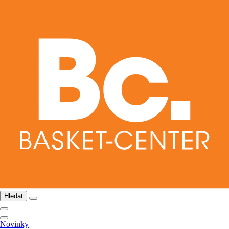
Hledat
Novinky