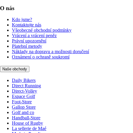
O nás
Kdo jsme?
Kontaktujte nás
Všeobecné obchodní podmínky
Vrácení a vrácení peněz
Právní upozornění
Platební metody
Náklady na dopravu a možnosti doručení
Oznámení o ochraně soukromí
Naše obchody
Daily Bikers
Direct Running
Direct-Volley
Espace Golf
Foot-Store
Gallop Store
Golf and co
Handball-Store
House of Rugby
La sellerie de Maé