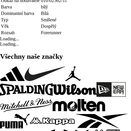
Odkaz na dodavatele
010-02562-11
Barva
bílý
Dominantní barva
Bílá
Typ
Smíšené
Věk
Dospělý
Rozsah
Forerunner
Loading...
Loading...
Všechny naše značky