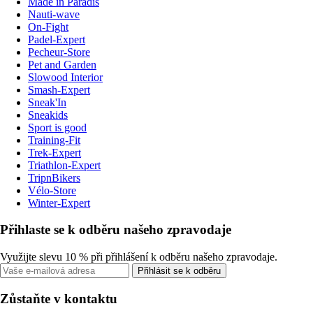
Made in Paradis
Nauti-wave
On-Fight
Padel-Expert
Pecheur-Store
Pet and Garden
Slowood Interior
Smash-Expert
Sneak'In
Sneakids
Sport is good
Training-Fit
Trek-Expert
Triathlon-Expert
TripnBikers
Vélo-Store
Winter-Expert
Přihlaste se k odběru našeho zpravodaje
Využijte slevu 10 % při přihlášení k odběru našeho zpravodaje.
Přihlásit se k odběru
Zůstaňte v kontaktu