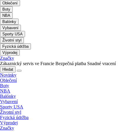
Oblečení
Boty
NBA
Balónky
Vybavení
Sporty USA
Životní styl
Fyzická údržba
Výprodej
Značky
Zákaznický servis ve Francie
Bezpečná platba
Snadné vracení
Hledat
Novinky
Oblečení
Boty
NBA
Balónky
Vybavení
Sporty USA
Životní styl
Fyzická údržba
Výprodej
Značky