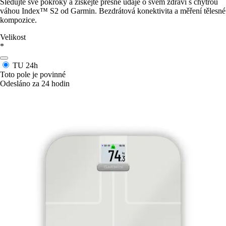
Sledujte své pokroky a získejte přesné údaje o svém zdraví s chytrou
váhou Index™ S2 od Garmin. Bezdrátová konektivita a měření tělesné
kompozice.
Velikost
*
TU
24h
Toto pole je povinné
Odesláno za 24 hodin