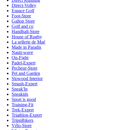
Direct Running
Direct-Volley
Espace Golf
Foot-Store
Gallop Store
Golf and co
Handball-Store
House of Rugby
La sellerie de Maé
Made in Paradis
Nauti-wave
On-Fight
Padel-Expert
Pecheur-Store
Pet and Garden
Slowood Interior
Smash-Expert
Sneak'In
Sneakids
Sport is good
Training-Fit
Trek-Expert
Triathlon-Expert
TripnBikers
Vélo-Store