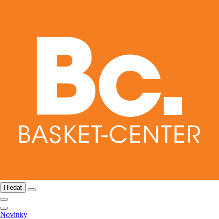
Hledat
Novinky