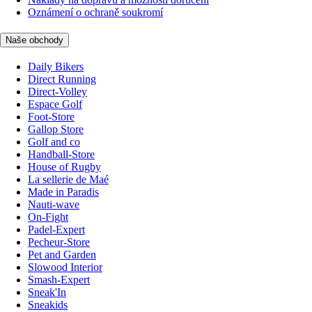
Oznámení o ochraně soukromí
Naše obchody
Daily Bikers
Direct Running
Direct-Volley
Espace Golf
Foot-Store
Gallop Store
Golf and co
Handball-Store
House of Rugby
La sellerie de Maé
Made in Paradis
Nauti-wave
On-Fight
Padel-Expert
Pecheur-Store
Pet and Garden
Slowood Interior
Smash-Expert
Sneak'In
Sneakids