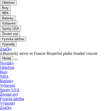
Oblečení
Boty
NBA
Balónky
Vybavení
Sporty USA
Životní styl
Fyzická údržba
Výprodej
Značky
Zákaznický servis ve Francie
Bezpečná platba
Snadné vracení
Hledat
Novinky
Oblečení
Boty
NBA
Balónky
Vybavení
Sporty USA
Životní styl
Fyzická údržba
Výprodej
Značky