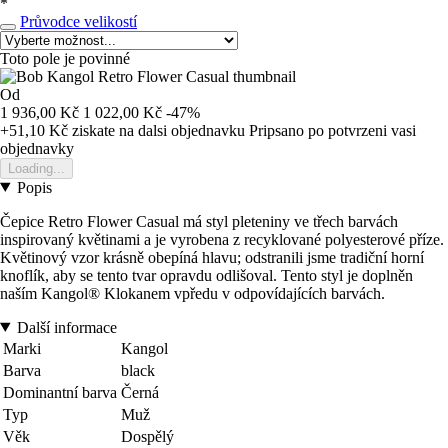
*
Průvodce velikostí
Toto pole je povinné
Od
1 936,00 Kč
1 022,00 Kč
-47%
+51,10 Kč
ziskate na dalsi objednavku
Pripsano po potvrzeni vasi
objednavky
Loading...
Popis
Čepice Retro Flower Casual má styl pleteniny ve třech barvách
inspirovaný květinami a je vyrobena z recyklované polyesterové příze.
Květinový vzor krásně obepíná hlavu; odstranili jsme tradiční horní
knoflík, aby se tento tvar opravdu odlišoval. Tento styl je doplněn
naším Kangol® Klokanem vpředu v odpovídajících barvách.
Další informace
Marki
Kangol
Barva
black
Dominantní barva
Černá
Typ
Muž
Věk
Dospělý