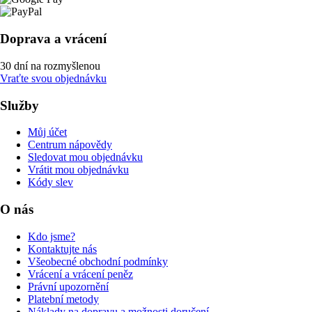
Doprava a vrácení
30 dní na rozmyšlenou
Vraťte svou objednávku
Služby
Můj účet
Centrum nápovědy
Sledovat mou objednávku
Vrátit mou objednávku
Kódy slev
O nás
Kdo jsme?
Kontaktujte nás
Všeobecné obchodní podmínky
Vrácení a vrácení peněz
Právní upozornění
Platební metody
Náklady na dopravu a možnosti doručení