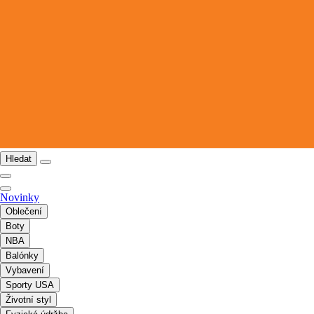
Hledat
Novinky
Oblečení
Boty
NBA
Balónky
Vybavení
Sporty USA
Životní styl