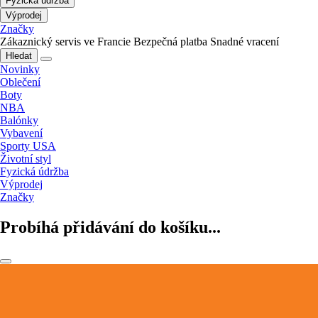
Fyzická údržba
Výprodej
Značky
Zákaznický servis ve Francie
Bezpečná platba
Snadné vracení
Hledat
Novinky
Oblečení
Boty
NBA
Balónky
Vybavení
Sporty USA
Životní styl
Fyzická údržba
Výprodej
Značky
Probíhá přidávání do košíku...