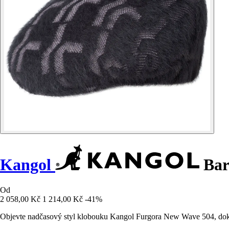
Kangol
Bar
Od
2 058,00 Kč
1 214,00 Kč
-41%
Objevte nadčasový styl klobouku Kangol Furgora New Wave 504, doko