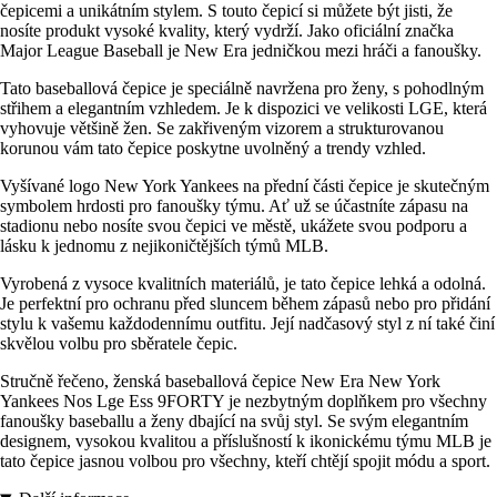
čepicemi a unikátním stylem. S touto čepicí si můžete být jisti, že
nosíte produkt vysoké kvality, který vydrží. Jako oficiální značka
Major League Baseball je New Era jedničkou mezi hráči a fanoušky.
Tato baseballová čepice je speciálně navržena pro ženy, s pohodlným
střihem a elegantním vzhledem. Je k dispozici ve velikosti LGE, která
vyhovuje většině žen. Se zakřiveným vizorem a strukturovanou
korunou vám tato čepice poskytne uvolněný a trendy vzhled.
Vyšívané logo New York Yankees na přední části čepice je skutečným
symbolem hrdosti pro fanoušky týmu. Ať už se účastníte zápasu na
stadionu nebo nosíte svou čepici ve městě, ukážete svou podporu a
lásku k jednomu z nejikoničtějších týmů MLB.
Vyrobená z vysoce kvalitních materiálů, je tato čepice lehká a odolná.
Je perfektní pro ochranu před sluncem během zápasů nebo pro přidání
stylu k vašemu každodennímu outfitu. Její nadčasový styl z ní také činí
skvělou volbu pro sběratele čepic.
Stručně řečeno, ženská baseballová čepice New Era New York
Yankees Nos Lge Ess 9FORTY je nezbytným doplňkem pro všechny
fanoušky baseballu a ženy dbající na svůj styl. Se svým elegantním
designem, vysokou kvalitou a příslušností k ikonickému týmu MLB je
tato čepice jasnou volbou pro všechny, kteří chtějí spojit módu a sport.