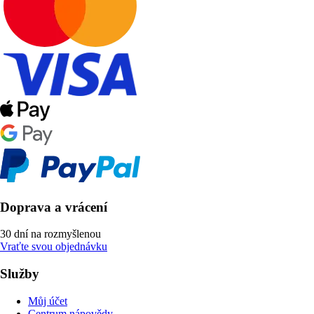
Doprava a vrácení
30 dní na rozmyšlenou
Vraťte svou objednávku
Služby
Můj účet
Centrum nápovědy