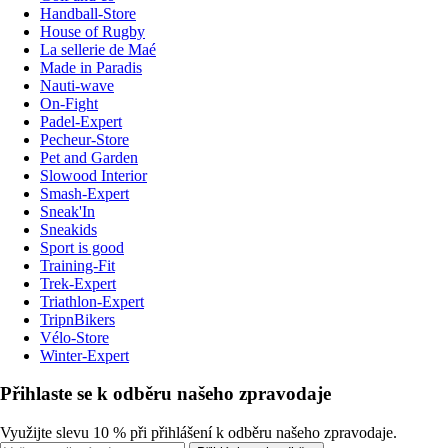
Handball-Store
House of Rugby
La sellerie de Maé
Made in Paradis
Nauti-wave
On-Fight
Padel-Expert
Pecheur-Store
Pet and Garden
Slowood Interior
Smash-Expert
Sneak'In
Sneakids
Sport is good
Training-Fit
Trek-Expert
Triathlon-Expert
TripnBikers
Vélo-Store
Winter-Expert
Přihlaste se k odběru našeho zpravodaje
Využijte slevu 10 % při přihlášení k odběru našeho zpravodaje.