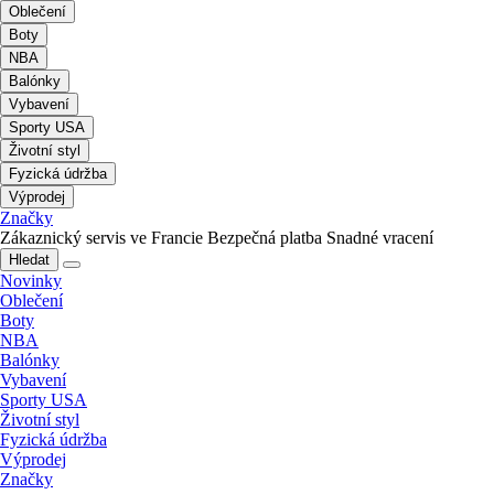
Oblečení
Boty
NBA
Balónky
Vybavení
Sporty USA
Životní styl
Fyzická údržba
Výprodej
Značky
Zákaznický servis ve Francie
Bezpečná platba
Snadné vracení
Hledat
Novinky
Oblečení
Boty
NBA
Balónky
Vybavení
Sporty USA
Životní styl
Fyzická údržba
Výprodej
Značky