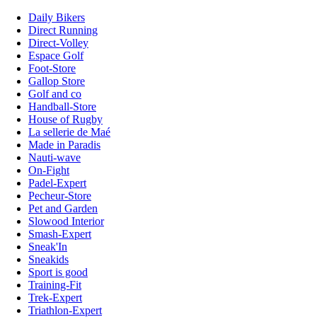
Daily Bikers
Direct Running
Direct-Volley
Espace Golf
Foot-Store
Gallop Store
Golf and co
Handball-Store
House of Rugby
La sellerie de Maé
Made in Paradis
Nauti-wave
On-Fight
Padel-Expert
Pecheur-Store
Pet and Garden
Slowood Interior
Smash-Expert
Sneak'In
Sneakids
Sport is good
Training-Fit
Trek-Expert
Triathlon-Expert