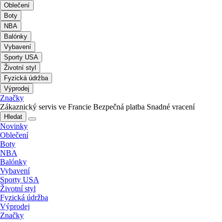
Oblečení
Boty
NBA
Balónky
Vybavení
Sporty USA
Životní styl
Fyzická údržba
Výprodej
Značky
Zákaznický servis ve Francie
Bezpečná platba
Snadné vracení
Hledat
Novinky
Oblečení
Boty
NBA
Balónky
Vybavení
Sporty USA
Životní styl
Fyzická údržba
Výprodej
Značky