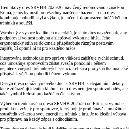
Treninkový dres SRVHB 2025/26, navržený renomovanou značkou
Erima, je nezbytností pro všechny nadšence házené. Tento dres
kombinuje pohodlí, styl a výkon, je určen k doprovázení hráčů během
tréninků a soutěží.
Vyrobený z vysoce kvalitních materiálů, je tento dres navržen tak, aby
podporoval volnost pohybu a zlepšoval výkon na hřišti. Jeho
ergonomický střih se dokonale přizpůsobuje různým postavám,
zajišťující optimální fit pro každého hráče.
Integrována technologie pro správu vlhkosti zajišťuje rychlé schnutí,
což umožňuje sportovcům zůstat svěží a pohodlní i během
nejintenzivnějších tréninkových seancí. Lehká a prodyšná tkanina také
přispívá k většímu pohodlí během výkonu.
Design dresu odráží týmového ducha SRVHB, s elegantními detaily,
které zdůrazňují identitu klubu. Tento dres není jen sportovní oděv, ale
také symbol hrdosti pro každého člena týmu.
Výběrem treninkového dresu SRVHB 2025/26 od Erima si vybíráte
produkt navržený pro sportovce, který bojuje proti únavě a umožňuje
soustředit veškerou svou energii na trénink a hru. Je to ideální výbava
pro přípravu na každý zápas s odhodláním.
Tento dres se dokonale hodí k dalším sportovním vybavením, což z něj